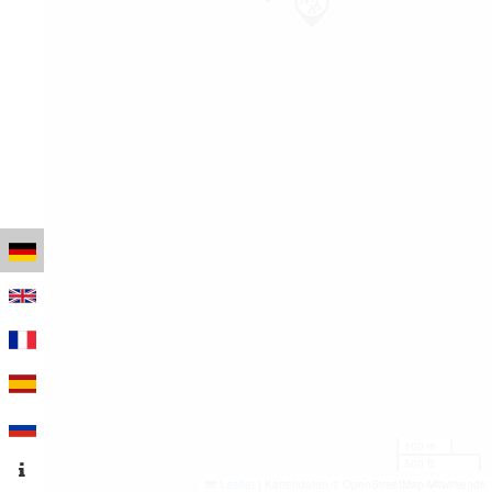
100 m
500 ft
Leaflet
|
Kartendaten © OpenStreetMap-Mitwirkende