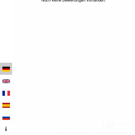
100 m
500 ft
Leaflet
|
Kartendaten © OpenStreetMap-Mitwirkende