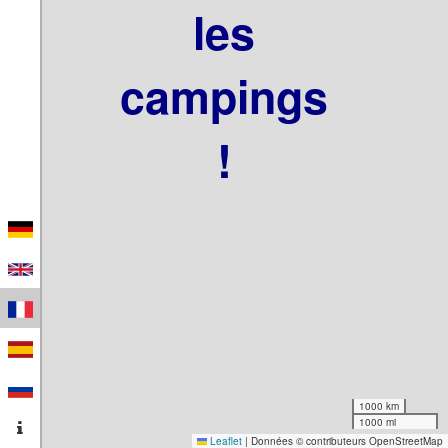
les
campings
!
1000 km
1000 mi
Leaflet
|
Données © contributeurs OpenStreetMap